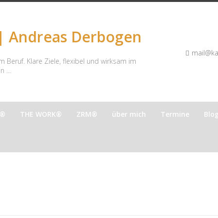
 | Andreas Derbogen
mail@ka
im Beruf. Klare Ziele, flexibel und wirksam im
 ...
e®
THE WORK®
ZRM®
über mich
Termine
Blo