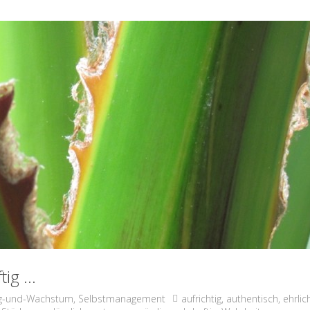
tig …
ng-und-Wachstum
,
Selbstmanagement
aufrichtig
,
authentisch
,
ehrlic