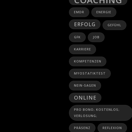
COACHING
EMDR
ENERGIE
ERFOLG
GEFÜHL
GFK
JOB
KARRIERE
KOMPETENZEN
MYOSTATIKTEST
NEIN-SAGEN
ONLINE
PRO BONO; KOSTENLOS;
VERLOSUNG;
PRÄSENZ
REFLEXION