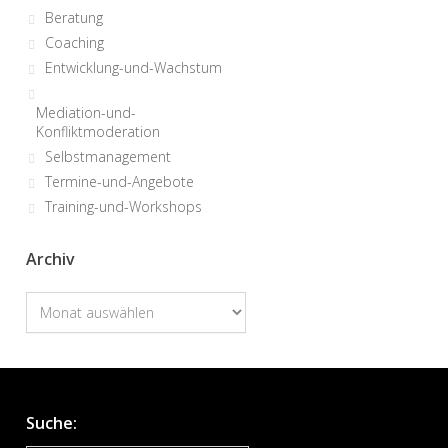
Beratung
Coaching
Entwicklung-und-Wachstum
Mediation-und-
Konfliktmoderation
Selbstmanagement
Termine-und-Angebote
Training-und-Workshops
Archiv
Archiv
Suche: