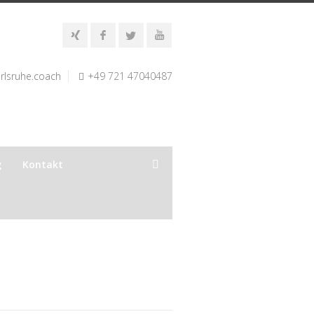
rlsruhe.coach
+49 721 47040487
g
Kontakt