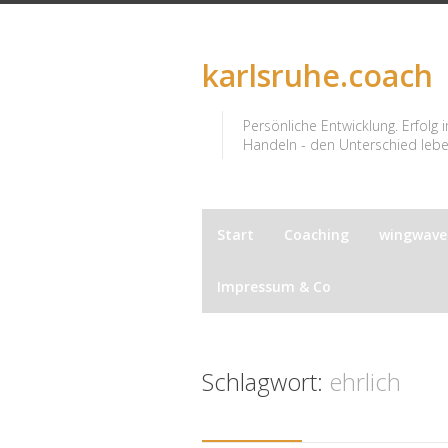
karlsruhe.coach
Persönliche Entwicklung. Erfolg 
Handeln - den Unterschied leben
Start
Coaching
wingwav
Impressum & Co
Schlagwort:
ehrlich