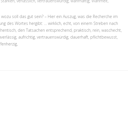
,
Stärken
,
verlässlich
,
vertrauenswürdig
,
wahrhaftig
,
Wahrheit
,
wozu soll das gut sein? – Hier ein Auszug, was die Recherche im
ung des Wortes hergibt: … wirklich, echt, von einem Streben nach
authentisch, den Tatsachen entsprechend, praktisch, rein, waschecht,
zuverlässig, aufrichtig, vertrauenswürdig, dauerhaft, pflichtbewusst,
ffenherzig,