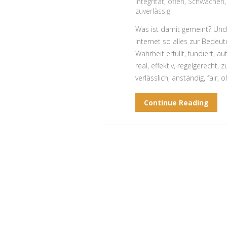
Integrität
,
offen
,
Schwächen
zuverlässig
Was ist damit gemeint? Und 
Internet so alles zur Bedeut
Wahrheit erfüllt, fundiert, 
real, effektiv, regelgerecht, 
verlässlich, anständig, fair, o
Continue Reading