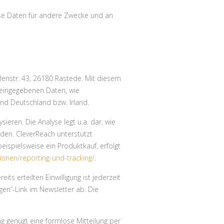
se Daten für andere Zwecke und an
lenstr. 43, 26180 Rastede. Mit diesem
 eingegebenen Daten, wie
ind Deutschland bzw. Irland.
eren. Die Analyse legt u.a. dar, wie
rden. CleverReach unterstützt
beispielsweise ein Produktkauf, erfolgt
ionen/reporting-und-tracking/
.
eits erteilten Einwilligung ist jederzeit
gen“-Link im Newsletter ab. Die
g genügt eine formlose Mitteilung per