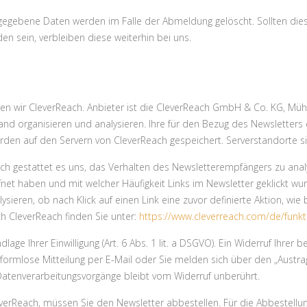
gegebene Daten werden im Falle der Abmeldung gelöscht. Sollten die
en sein, verbleiben diese weiterhin bei uns.
en wir CleverReach. Anbieter ist die CleverReach GmbH & Co. KG, Müh
and organisieren und analysieren. Ihre für den Bezug des Newsletters
erden auf den Servern von CleverReach gespeichert. Serverstandorte s
h gestattet es uns, das Verhalten des Newsletterempfängers zu analysi
fnet haben und mit welcher Häufigkeit Links im Newsletter geklickt wu
sieren, ob nach Klick auf einen Link eine zuvor definierte Aktion, wie 
ch CleverReach finden Sie unter:
https://www.cleverreach.com/de/funkt
ge Ihrer Einwilligung (Art. 6 Abs. 1 lit. a DSGVO). Ein Widerruf Ihrer ber
 formlose Mitteilung per E-Mail oder Sie melden sich über den „Austra
 Datenverarbeitungsvorgänge bleibt vom Widerruf unberührt.
erReach, müssen Sie den Newsletter abbestellen. Für die Abbestellun