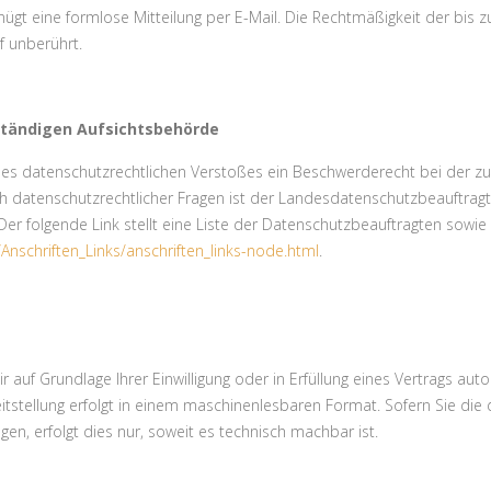
nügt eine formlose Mitteilung per E-Mail. Die Rechtmäßigkeit der bis 
f unberührt.
ständigen Aufsichtsbehörde
eines datenschutzrechtlichen Verstoßes ein Beschwerderecht bei der z
h datenschutzrechtlicher Fragen ist der Landesdatenschutzbeauftrag
er folgende Link stellt eine Liste der Datenschutzbeauftragten sowie
Anschriften_Links/anschriften_links-node.html
.
r auf Grundlage Ihrer Einwilligung oder in Erfüllung eines Vertrags aut
eitstellung erfolgt in einem maschinenlesbaren Format. Sofern Sie die
en, erfolgt dies nur, soweit es technisch machbar ist.