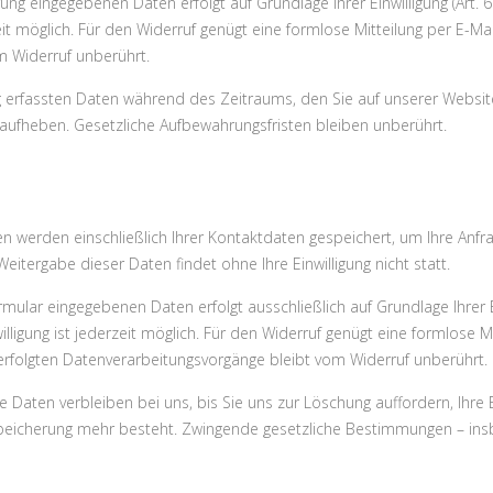
ung eingegebenen Daten erfolgt auf Grundlage Ihrer Einwilligung (Art. 6 
rzeit möglich. Für den Widerruf genügt eine formlose Mitteilung per E-Ma
m Widerruf unberührt.
ng erfassten Daten während des Zeitraums, den Sie auf unserer Website
ng aufheben. Gesetzliche Aufbewahrungsfristen bleiben unberührt.
n werden einschließlich Ihrer Kontaktdaten gespeichert, um Ihre Anf
eitergabe dieser Daten findet ohne Ihre Einwilligung nicht statt.
ular eingegebenen Daten erfolgt ausschließlich auf Grundlage Ihrer Einw
willigung ist jederzeit möglich. Für den Widerruf genügt eine formlose Mi
erfolgten Datenverarbeitungsvorgänge bleibt vom Widerruf unberührt.
 Daten verbleiben bei uns, bis Sie uns zur Löschung auffordern, Ihre E
peicherung mehr besteht. Zwingende gesetzliche Bestimmungen – ins