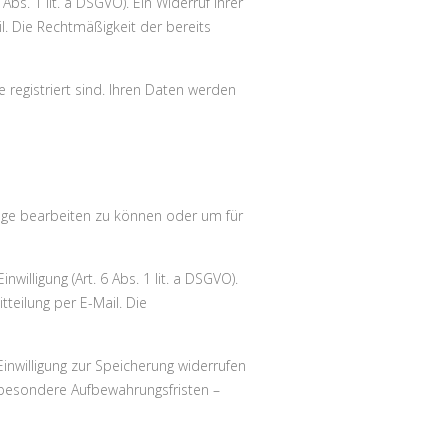
Abs. 1 lit. a DSGVO). Ein Widerruf Ihrer
il. Die Rechtmäßigkeit der bereits
 registriert sind. Ihren Daten werden
rage bearbeiten zu können oder um für
illigung (Art. 6 Abs. 1 lit. a DSGVO).
tteilung per E-Mail. Die
inwilligung zur Speicherung widerrufen
besondere Aufbewahrungsfristen –