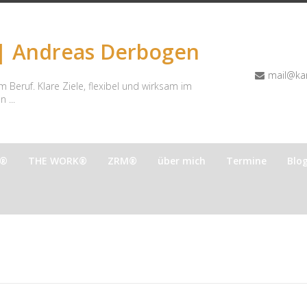
 | Andreas Derbogen
mail@kar
im Beruf. Klare Ziele, flexibel und wirksam im
 ...
e®
THE WORK®
ZRM®
über mich
Termine
Blo