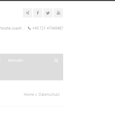
lsruhe.coach
+49 721 47040487
g
Kontakt
Home
Datenschutz