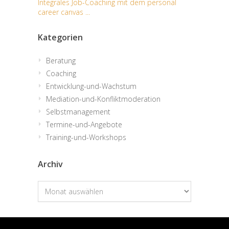
Integrales Job-Coaching mit dem personal
career canvas ...
Kategorien
Beratung
Coaching
Entwicklung-und-Wachstum
Mediation-und-Konfliktmoderation
Selbstmanagement
Termine-und-Angebote
Training-und-Workshops
Archiv
Archiv