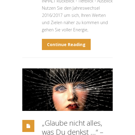
INHALT Rückblick ⋅ Tiefblick ⋅ Ausblick
Nutzen Sie den Jahreswechsel
2016/2017 um sich, Ihren Werten
und Zielen näher zu kommen und
gehen Sie voller Energie,
Continue Reading
„Glaube nicht alles,
was Du denkst …“ –