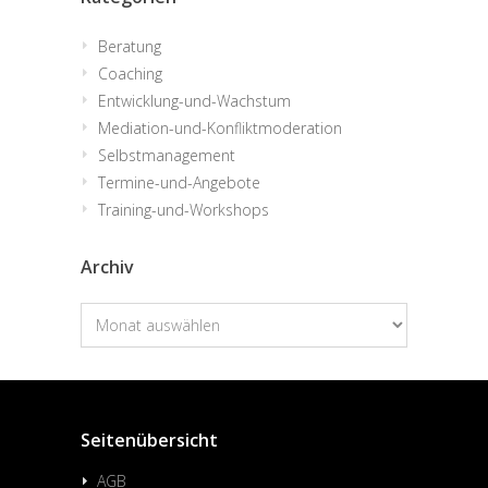
Beratung
Coaching
Entwicklung-und-Wachstum
Mediation-und-Konfliktmoderation
Selbstmanagement
Termine-und-Angebote
Training-und-Workshops
Archiv
Archiv
Seitenübersicht
AGB