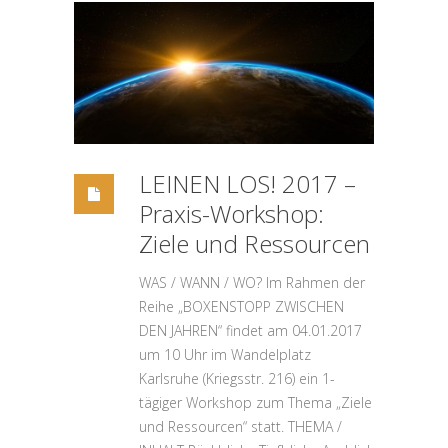
LEINEN LOS! 2017 –
Praxis-Workshop:
Ziele und Ressourcen
WAS / WANN / WO? Im Rahmen der
Reihe „BOXENSTOPP ZWISCHEN
DEN JAHREN“ findet am 04.01.2017
um 10 Uhr im Wandelplatz
Karlsruhe (Kriegsstr. 216) ein 1-
tägiger Workshop zum Thema „Ziele
und Ressourcen“ statt. THEMA /